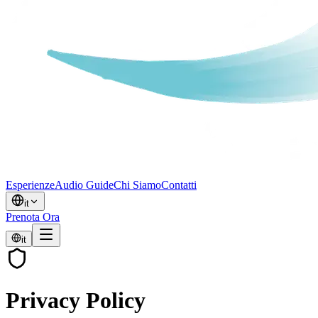
Esperienze
Audio Guide
Chi Siamo
Contatti
it
Prenota Ora
it
Privacy Policy